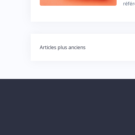
réfé
Navigation
Articles plus anciens
des
articles