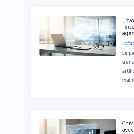
L’év
l’int
agen
Référ
Le pa
trans
artif
maint
Comm
avec 