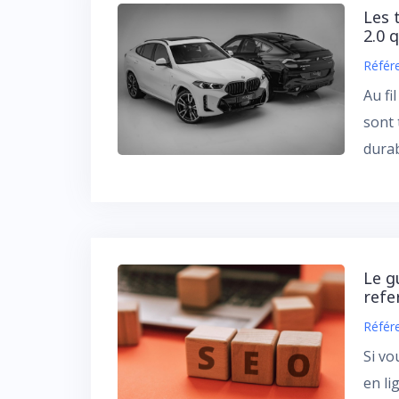
Les 
2.0 
Référ
Au fi
sont 
durab
Le g
refe
Référ
Si vo
en li