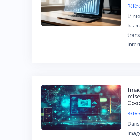
Référ
L’int
les m
trans
inter
Imag
mise
Goog
Référ
Dans 
image