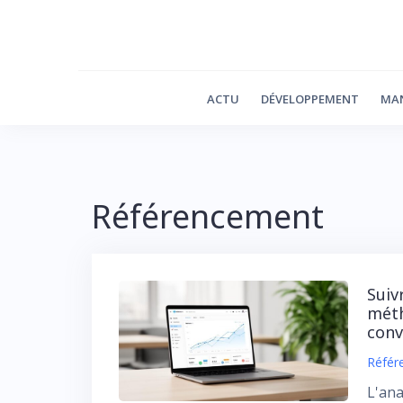
Skip
to
content
ACTU
DÉVELOPPEMENT
MA
Référencement
Suiv
méth
conv
Référ
L'ana