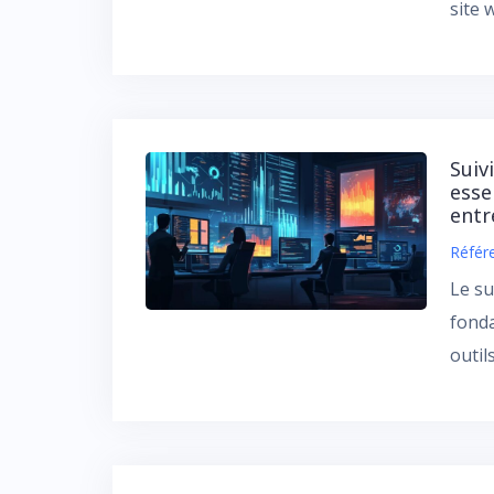
site 
Suiv
esse
entr
Référ
Le su
fonda
outil