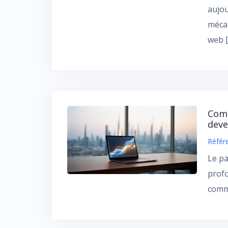
aujou
mécan
web 
Comm
deve
Référ
Le pa
profo
comme